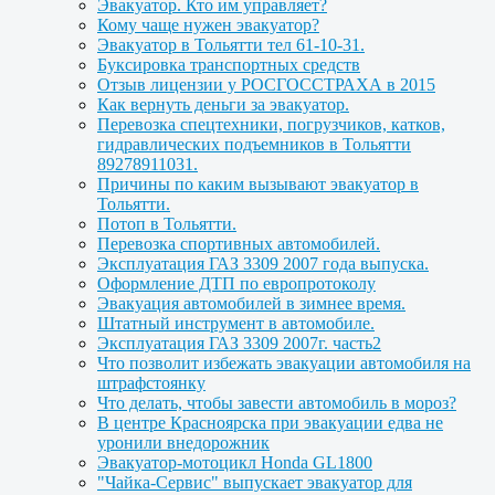
Эвакуатор. Кто им управляет?
Кому чаще нужен эвакуатор?
Эвакуатор в Тольятти тел 61-10-31.
Буксировка транспортных средств
Отзыв лицензии у РОСГОССТРАХА в 2015
Как вернуть деньги за эвакуатор.
Перевозка спецтехники, погрузчиков, катков,
гидравлических подъемников в Тольятти
89278911031.
Причины по каким вызывают эвакуатор в
Тольятти.
Потоп в Тольятти.
Перевозка спортивных автомобилей.
Эксплуатация ГАЗ 3309 2007 года выпуска.
Оформление ДТП по европротоколу
Эвакуация автомобилей в зимнее время.
Штатный инструмент в автомобиле.
Эксплуатация ГАЗ 3309 2007г. часть2
Что позволит избежать эвакуации автомобиля на
штрафстоянку
Что делать, чтобы завести автомобиль в мороз?
В центре Красноярска при эвакуации едва не
уронили внедорожник
Эвакуатор-мотоцикл Honda GL1800
"Чайка-Сервис" выпускает эвакуатор для