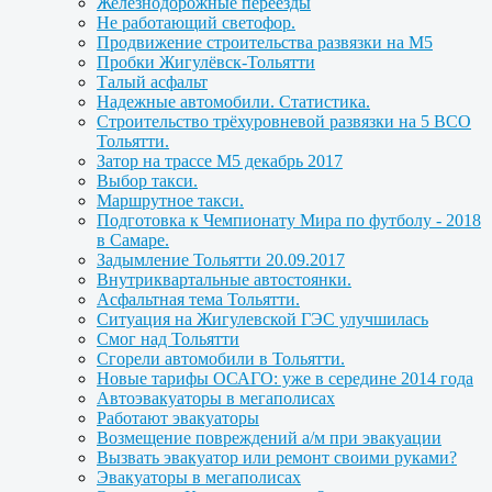
Железнодорожные переезды
Не работающий светофор.
Продвижение строительства развязки на М5
Пробки Жигулёвск-Тольятти
Талый асфальт
Надежные автомобили. Статистика.
Строительство трёхуровневой развязки на 5 ВСО
Тольятти.
Затор на трассе М5 декабрь 2017
Выбор такси.
Маршрутное такси.
Подготовка к Чемпионату Мира по футболу - 2018
в Самаре.
Задымление Тольятти 20.09.2017
Внутриквартальные автостоянки.
Асфальтная тема Тольятти.
Cитуация на Жигулевской ГЭС улучшилась
Смог над Тольятти
Сгорели автомобили в Тольятти.
Новые тарифы ОСАГО: уже в середине 2014 года
Автоэвакуаторы в мегаполисах
Работают эвакуаторы
Возмещение повреждений а/м при эвакуации
Вызвать эвакуатор или ремонт своими руками?
Эвакуаторы в мегаполисах