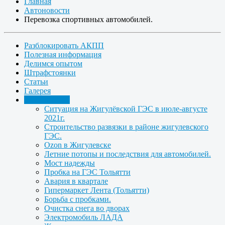
Главная
Автоновости
Перевозка спортивных автомобилей.
Разблокировать АКПП
Полезная информация
Делимся опытом
Штрафстоянки
Статьи
Галерея
Автоновости
Ситуация на Жигулёвской ГЭС в июле-августе
2021г.
Строительство развязки в районе жигулевского
ГЭС.
Ozon в Жигулевске
Летние потопы и последствия для автомобилей.
Мост надежды
Пробка на ГЭС Тольятти
Авария в квартале
Гипермаркет Лента (Тольятти)
Борьба с пробками.
Очистка снега во дворах
Электромобиль ЛАДА