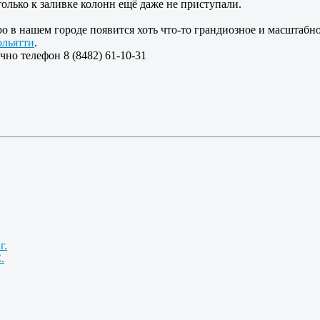
только к заливке колонн ещё даже не приступали.
ро в нашем городе появится хоть что-то грандиозное и масштабно
ольятти
.
чно телефон 8 (8482) 61-10-31
г.
.