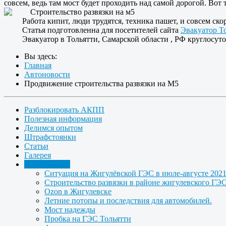
совсем, ведь там мост будет проходить над самой дорогой. Вот 
Работа кипит, люди трудятся, техника пашет, и совсем ско
Статья подготовленна для посетителей сайта
Эвакуатор Т
Эвакуатор в Тольятти, Самарской области , РФ круглосуто
Вы здесь:
Главная
Автоновости
Продвижение строительства развязки на М5
Разблокировать АКПП
Полезная информация
Делимся опытом
Штрафстоянки
Статьи
Галерея
Автоновости
Ситуация на Жигулёвской ГЭС в июле-августе 2021
Строительство развязки в районе жигулевского ГЭС
Ozon в Жигулевске
Летние потопы и последствия для автомобилей.
Мост надежды
Пробка на ГЭС Тольятти