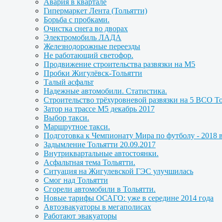
Авария в квартале
Гипермаркет Лента (Тольятти)
Борьба с пробками.
Очистка снега во дворах
Электромобиль ЛАДА
Железнодорожные переезды
Не работающий светофор.
Продвижение строительства развязки на М5
Пробки Жигулёвск-Тольятти
Талый асфальт
Надежные автомобили. Статистика.
Строительство трёхуровневой развязки на 5 ВСО То
Затор на трассе М5 декабрь 2017
Выбор такси.
Маршрутное такси.
Подготовка к Чемпионату Мира по футболу - 2018 в
Задымление Тольятти 20.09.2017
Внутриквартальные автостоянки.
Асфальтная тема Тольятти.
Cитуация на Жигулевской ГЭС улучшилась
Смог над Тольятти
Сгорели автомобили в Тольятти.
Новые тарифы ОСАГО: уже в середине 2014 года
Автоэвакуаторы в мегаполисах
Работают эвакуаторы