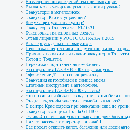
Возмещение повреждений а/м при эвакуации
Вызвать эвакуатор или ремонт своими руками?
Эвакуаторы в мегаполисах
Эвакуатор. Кто им управляет?
Кому чаще нужен эвакуатор?
Эвакуатор в Тольятти тел 61-10-31.
Буксировка транспортных средств
Отзыв лицензии у РОСГОССТРАХА в 2015
Как вернуть деньги за эвакуатор.
Перевозка спецтехники, погрузчиков, катков, гидр
Причины по каким вызывают эвакуатор в Тольятти
Потоп в Тольятти.
Перевозка спортивных автомобилей.
Эксплуатация ГАЗ 3309 2007 года выпуска.
Оформление ДТП по европротоколу
Эвакуация автомобилей в зимнее время.
Штатный инструмент в автомобиле.
Эксплуатация ГАЗ 3309 2007г. часть2
Что позволит избежать эвакуации автомобиля на ш
Что делать, чтобы завести автомобиль в мороз?
В центре Красноярска при эвакуации едва не урон
Эвакуатор-мотоцикл Honda GL1800
"Чайка-Сервис" выпускает эвакуатор для Олимпиа
На чем рассекал император Николай II.
Вас просят открыть капот, багажник или двери авт